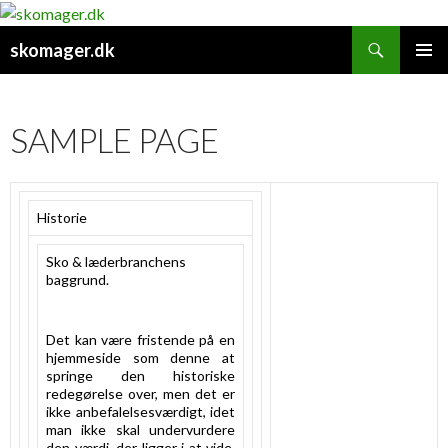
Search
skomager.dk
SKIP
PRIMAR
TO
MENU
CONTENT
SAMPLE PAGE
Historie
Sko & læderbranchens
baggrund.
Det kan være fristende på en
hjemmeside som denne at
springe den historiske
redegørelse over, men det er
ikke anbefalelsesværdigt, idet
man ikke skal undervurdere
den værdi, der ligger i at vide,