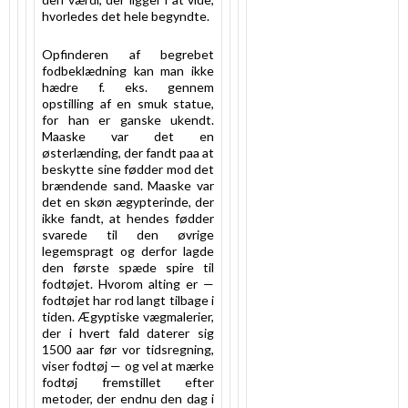
hvorledes det hele begyndte.
Opfinderen af begrebet
fodbeklædning kan man ikke
hædre f. eks. gennem
opstilling af en smuk statue,
for han er ganske ukendt.
Maaske var det en
østerlænding, der fandt paa at
beskytte sine fødder mod det
brændende sand. Maaske var
det en skøn ægypterinde, der
ikke fandt, at hendes fødder
svarede til den øvrige
legemspragt og derfor lagde
den første spæde spire til
fodtøjet. Hvorom alting er —
fodtøjet har rod langt tilbage i
tiden. Ægyptiske vægmalerier,
der i hvert fald daterer sig
1500 aar før vor tidsregning,
viser fodtøj — og vel at mærke
fodtøj fremstillet efter
metoder, der endnu den dag i