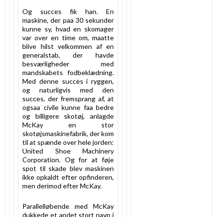
Og succes fik han. En
maskine, der paa 30 sekunder
kunne sy, hvad en skomager
var over en time om, maatte
blive hilst velkommen af en
generalstab, der havde
besværligheder med
mandskabets fodbeklædning.
Med denne succes i ryggen,
og naturligvis med den
succes, der fremsprang af, at
ogsaa civile kunne faa bedre
og billigere skotøj, anlagde
McKay en stor
skotøjsmaskinefabrik, der kom
til at spænde over hele jorden:
United Shoe Machinery
Corporation. Og for at føje
spot til skade blev maskinen
ikke opkaldt efter opfinderen,
men derimod efter McKay.
Parallelløbende med McKay
dukkede et andet stort navn i