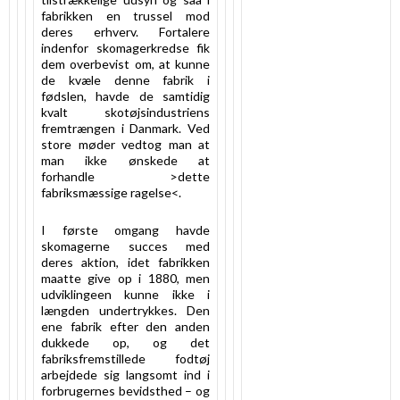
fabrikken en trussel mod
deres erhverv. Fortalere
indenfor skomagerkredse fik
dem overbevist om, at kunne
de kvæle denne fabrik i
fødslen, havde de samtidig
kvalt skotøjsindustriens
fremtrængen i Danmark. Ved
store møder vedtog man at
man ikke ønskede at
forhandle >dette
fabriksmæssige ragelse<.
I første omgang havde
skomagerne succes med
deres aktion, idet fabrikken
maatte give op i 1880, men
udviklingeen kunne ikke i
længden undertrykkes. Den
ene fabrik efter den anden
dukkede op, og det
fabriksfremstillede fodtøj
arbejdede sig langsomt ind i
forbrugernes bevidsthed – og