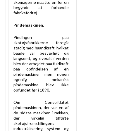
skomagerne maatte en for en
begynde at forhandle
fabriksfodtøj.
Pindemaskinen.
Pindingen paa
skotøjsfabrikkerne foregik
stadig med haandkraft, hvilket
baade var besværligt og
langsomt, og overalt i verden
blev der arbejdet paa fuldkraft
paa opfindelsen af en
pindemaskine, men nogen
egenlig mekanisk
pindemaskine blev ikke
opfundet før i 1890.
Om Consolidatet
pindemaskinen, der var en af
de sidste maskiner i rækken,
der virkelig tilførte
skotøjsfremstillingens
industrialisering system og