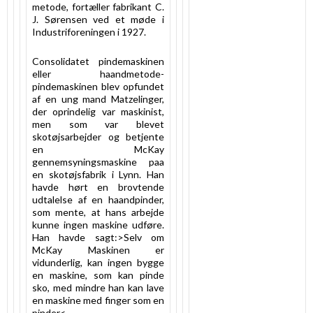
metode, fortæller fabrikant C.
J. Sørensen ved et møde i
Industriforeningen i 1927.
Consolidatet pindemaskinen
eller haandmetode-
pindemaskinen blev opfundet
af en ung mand Matzelinger,
der oprindelig var maskinist,
men som var blevet
skotøjsarbejder og betjente
en McKay
gennemsyningsmaskine paa
en skotøjsfabrik i Lynn. Han
havde hørt en brovtende
udtalelse af en haandpinder,
som mente, at hans arbejde
kunne ingen maskine udføre.
Han havde sagt:>Selv om
McKay Maskinen er
vidunderlig, kan ingen bygge
en maskine, som kan pinde
sko, med mindre han kan lave
en maskine med finger som en
pinder<.