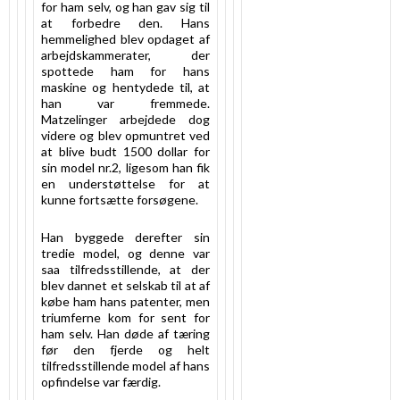
for ham selv, og han gav sig til
at forbedre den. Hans
hemmelighed blev opdaget af
arbejdskammerater, der
spottede ham for hans
maskine og hentydede til, at
han var fremmede.
Matzelinger arbejdede dog
videre og blev opmuntret ved
at blive budt 1500 dollar for
sin model nr.2, ligesom han fik
en understøttelse for at
kunne fortsætte forsøgene.
Han byggede derefter sin
tredie model, og denne var
saa tilfredsstillende, at der
blev dannet et selskab til at af
købe ham hans patenter, men
triumferne kom for sent for
ham selv. Han døde af tæring
før den fjerde og helt
tilfredsstillende model af hans
opfindelse var færdig.