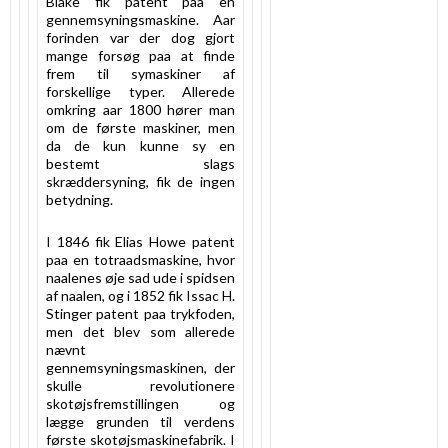
Blake fik patent paa en
gennemsyningsmaskine. Aar
forinden var der dog gjort
mange forsøg paa at finde
frem til symaskiner af
forskellige typer. Allerede
omkring aar 1800 hører man
om de første maskiner, men
da de kun kunne sy en
bestemt slags
skræddersyning, fik de ingen
betydning.
I 1846 fik Elias Howe patent
paa en totraadsmaskine, hvor
naalenes øje sad ude i spidsen
af naalen, og i 1852 fik Issac H.
Stinger patent paa trykfoden,
men det blev som allerede
nævnt
gennemsyningsmaskinen, der
skulle revolutionere
skotøjsfremstillingen og
lægge grunden til verdens
første skotøjsmaskinefabrik. I