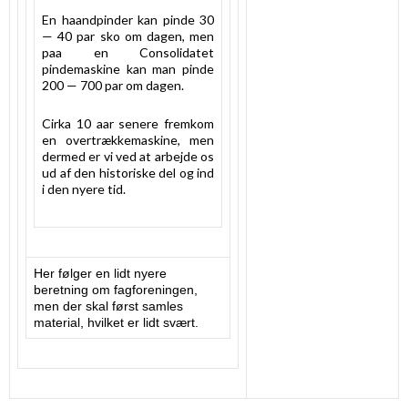
En haandpinder kan pinde 30
— 40 par sko om dagen, men
paa en Consolidatet
pindemaskine kan man pinde
200 — 700 par om dagen.
Cirka 10 aar senere fremkom
en overtrækkemaskine, men
dermed er vi ved at arbejde os
ud af den historiske del og ind
i den nyere tid.
Her følger en lidt nyere
beretning om fagforeningen,
men der skal først samles
material, hvilket er lidt svært.