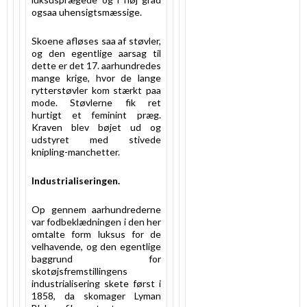
ogsaa uhensigtsmæssige.
Skoene afløses saa af støvler,
og den egentlige aarsag til
dette er det 17. aarhundredes
mange krige, hvor de lange
rytterstøvler kom stærkt paa
mode. Støvlerne fik ret
hurtigt et feminint præg.
Kraven blev bøjet ud og
udstyret med stivede
knipling-manchetter.
Industrialiseringen.
Op gennem aarhundrederne
var fodbeklædningen i den her
omtalte form luksus for de
velhavende, og den egentlige
baggrund for
skotøjsfremstillingens
industrialisering skete først i
1858, da skomager Lyman