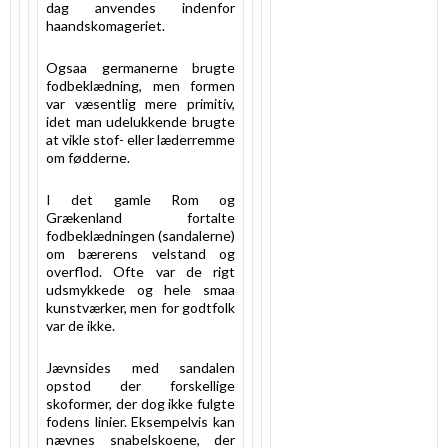
dag anvendes indenfor
haandskomageriet.
Ogsaa germanerne brugte
fodbeklædning, men formen
var væsentlig mere primitiv,
idet man udelukkende brugte
at vikle stof- eller læderremme
om fødderne.
I det gamle Rom og
Grækenland fortalte
fodbeklædningen (sandalerne)
om bærerens velstand og
overflod. Ofte var de rigt
udsmykkede og hele smaa
kunstværker, men for godtfolk
var de ikke.
Jævnsides med sandalen
opstod der forskellige
skoformer, der dog ikke fulgte
fodens linier. Eksempelvis kan
nævnes snabelskoene, der