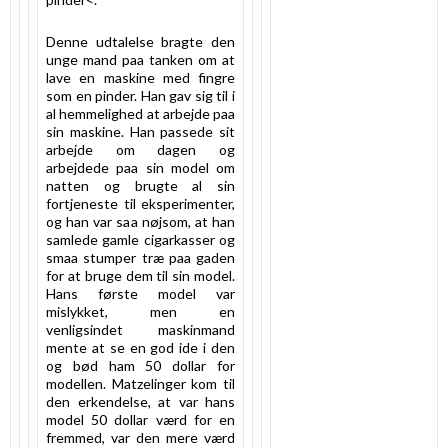
Denne udtalelse bragte den
unge mand paa tanken om at
lave en maskine med fingre
som en pinder. Han gav sig til i
al hemmelighed at arbejde paa
sin maskine. Han passede sit
arbejde om dagen og
arbejdede paa sin model om
natten og brugte al sin
fortjeneste til eksperimenter,
og han var saa nøjsom, at han
samlede gamle cigarkasser og
smaa stumper træ paa gaden
for at bruge dem til sin model.
Hans første model var
mislykket, men en
venligsindet maskinmand
mente at se en god ide i den
og bød ham 50 dollar for
modellen. Matzelinger kom til
den erkendelse, at var hans
model 50 dollar værd for en
fremmed, var den mere værd