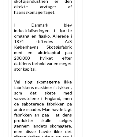
skotøjsindustrien er den
direkte arvtager af
haansskomagerfaget.
I Danmark blev
industrialiseringen i første
omgang en fiasko. Allerede i
1874 stiftedes A/S
Københavns Skotøjsfabrik
med en aktiekapital paa
200.000, hvilket efter
datidens forhold var en meget
stor kapital.
Vel slog skomagerne ikke
fabrikkens maskiner i stykker ,
som det skete med
vævestolene i England, men
de saboterede fabrikken pa
andre maader. Man havde lagt
fabrikken an paa , at dens
produkter skulle sælges
gennem landets skomagere,
men disse havde ikke det
tilstrækkelige udsyn og saa i