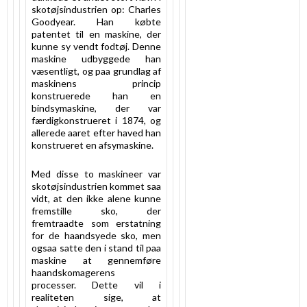
skotøjsindustrien op: Charles
Goodyear. Han købte
patentet til en maskine, der
kunne sy vendt fodtøj. Denne
maskine udbyggede han
væsentligt, og paa grundlag af
maskinens princip
konstruerede han en
bindsymaskine, der var
færdigkonstrueret i 1874, og
allerede aaret efter haved han
konstrueret en afsymaskine.
Med disse to maskineer var
skotøjsindustrien kommet saa
vidt, at den ikke alene kunne
fremstille sko, der
fremtraadte som erstatning
for de haandsyede sko, men
ogsaa satte den i stand til paa
maskine at gennemføre
haandskomagerens
processer. Dette vil i
realiteten sige, at