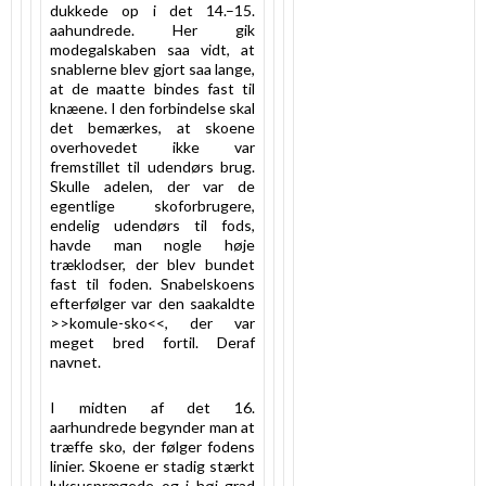
dukkede op i det 14.–15.
aahundrede. Her gik
modegalskaben saa vidt, at
snablerne blev gjort saa lange,
at de maatte bindes fast til
knæene. I den forbindelse skal
det bemærkes, at skoene
overhovedet ikke var
fremstillet til udendørs brug.
Skulle adelen, der var de
egentlige skoforbrugere,
endelig udendørs til fods,
havde man nogle høje
træklodser, der blev bundet
fast til foden. Snabelskoens
efterfølger var den saakaldte
>>komule-sko<<, der var
meget bred fortil. Deraf
navnet.
I midten af det 16.
aarhundrede begynder man at
træffe sko, der følger fodens
linier. Skoene er stadig stærkt
luksusprægede og i høj grad