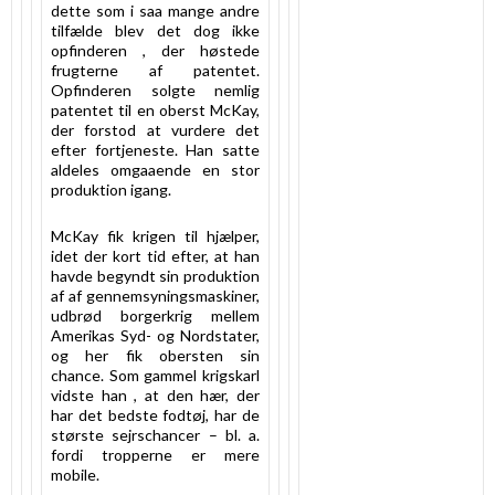
dette som i saa mange andre
tilfælde blev det dog ikke
opfinderen , der høstede
frugterne af patentet.
Opfinderen solgte nemlig
patentet til en oberst McKay,
der forstod at vurdere det
efter fortjeneste. Han satte
aldeles omgaaende en stor
produktion igang.
McKay fik krigen til hjælper,
idet der kort tid efter, at han
havde begyndt sin produktion
af af gennemsyningsmaskiner,
udbrød borgerkrig mellem
Amerikas Syd- og Nordstater,
og her fik obersten sin
chance. Som gammel krigskarl
vidste han , at den hær, der
har det bedste fodtøj, har de
største sejrschancer – bl. a.
fordi tropperne er mere
mobile.